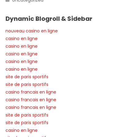
Uncategorized
Dynamic Blogroll & Sidebar
nouveau casino en ligne
casino en ligne
casino en ligne
casino en ligne
casino en ligne
casino en ligne
site de paris sportifs
site de paris sportifs
casino francais en ligne
casino francais en ligne
casino francais en ligne
site de paris sportifs
site de paris sportifs
casino en ligne