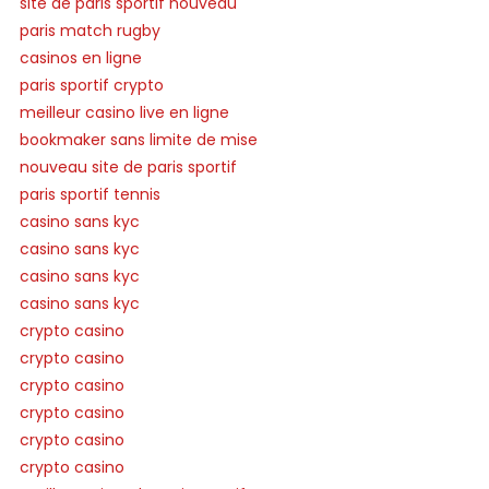
site de paris sportif nouveau
paris match rugby
casinos en ligne
paris sportif crypto
meilleur casino live en ligne
bookmaker sans limite de mise
nouveau site de paris sportif
paris sportif tennis
casino sans kyc
casino sans kyc
casino sans kyc
casino sans kyc
crypto casino
crypto casino
crypto casino
crypto casino
crypto casino
crypto casino