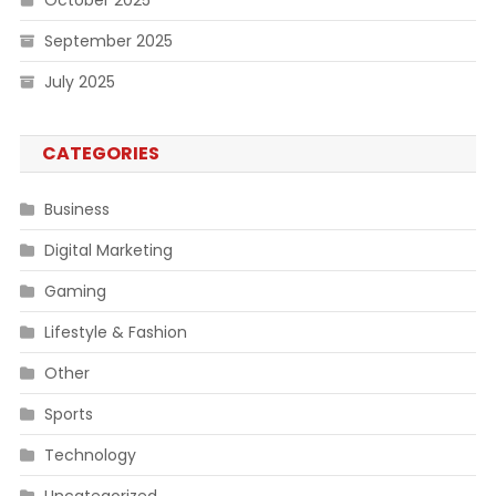
October 2025
September 2025
July 2025
CATEGORIES
Business
Digital Marketing
Gaming
Lifestyle & Fashion
Other
Sports
Technology