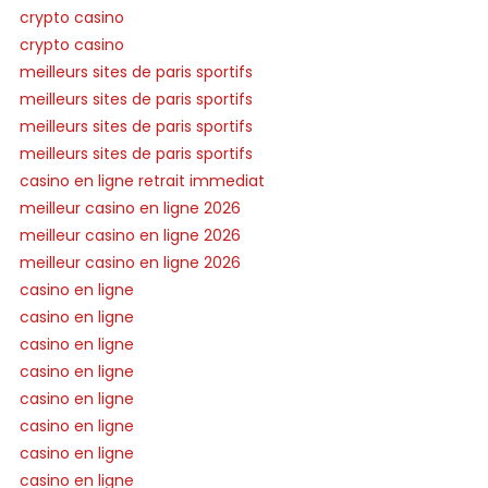
crypto casino
crypto casino
meilleurs sites de paris sportifs
meilleurs sites de paris sportifs
meilleurs sites de paris sportifs
meilleurs sites de paris sportifs
casino en ligne retrait immediat
meilleur casino en ligne 2026
meilleur casino en ligne 2026
meilleur casino en ligne 2026
casino en ligne
casino en ligne
casino en ligne
casino en ligne
casino en ligne
casino en ligne
casino en ligne
casino en ligne