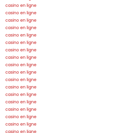
casino en ligne
casino en ligne
casino en ligne
casino en ligne
casino en ligne
casino en ligne
casino en ligne
casino en ligne
casino en ligne
casino en ligne
casino en ligne
casino en ligne
casino en ligne
casino en ligne
casino en ligne
casino en ligne
casino en ligne
casino en ligne