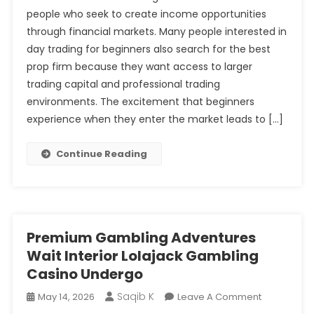
For
people who seek to create income opportunities
Beginner
through financial markets. Many people interested in
Finding
day trading for beginners also search for the best
The Best
Prop Firm
prop firm because they want access to larger
To Start
trading capital and professional trading
With
environments. The excitement that beginners
experience when they enter the market leads to […]
Continue Reading
Premium Gambling Adventures
Wait Interior Lolajack Gambling
Casino Undergo
Saqib K
May 14, 2026
Leave A Comment
On
Premium