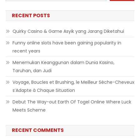
RECENT POSTS
Quirky Casino & Game Asyik yang Jarang Diketahui
Funny online slots have been gaining popularity in
recent years
Menemukan Keanggunan dalam Dunia Kasino,
Taruhan, dan Judi
Voyage, Boucles et Brushing, le Meilleur Sèche-Cheveux
s’Adapte à Chaque Situation
Debut The Way-out Earth Of Togel Online Where Luck
Meets Scheme
RECENT COMMENTS