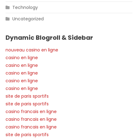
Technology
Uncategorized
Dynamic Blogroll & Sidebar
nouveau casino en ligne
casino en ligne
casino en ligne
casino en ligne
casino en ligne
casino en ligne
site de paris sportifs
site de paris sportifs
casino francais en ligne
casino francais en ligne
casino francais en ligne
site de paris sportifs