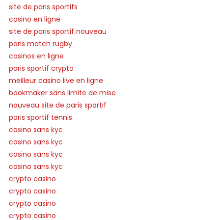
site de paris sportifs
casino en ligne
site de paris sportif nouveau
paris match rugby
casinos en ligne
paris sportif crypto
meilleur casino live en ligne
bookmaker sans limite de mise
nouveau site de paris sportif
paris sportif tennis
casino sans kyc
casino sans kyc
casino sans kyc
casino sans kyc
crypto casino
crypto casino
crypto casino
crypto casino