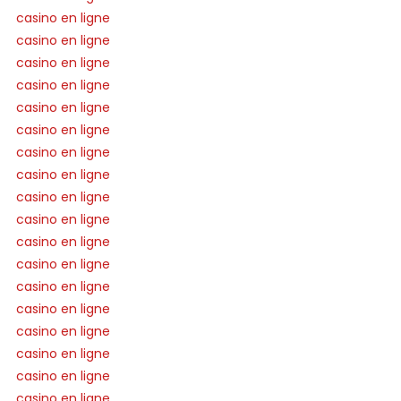
casino en ligne
casino en ligne
casino en ligne
casino en ligne
casino en ligne
casino en ligne
casino en ligne
casino en ligne
casino en ligne
casino en ligne
casino en ligne
casino en ligne
casino en ligne
casino en ligne
casino en ligne
casino en ligne
casino en ligne
casino en ligne