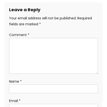
Leave a Reply
Your email address will not be published.
Required
fields are marked
*
Comment
*
Name
*
Email
*