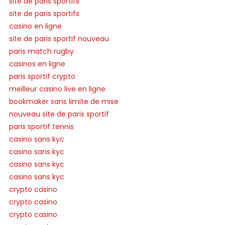
site de paris sportifs
site de paris sportifs
casino en ligne
site de paris sportif nouveau
paris match rugby
casinos en ligne
paris sportif crypto
meilleur casino live en ligne
bookmaker sans limite de mise
nouveau site de paris sportif
paris sportif tennis
casino sans kyc
casino sans kyc
casino sans kyc
casino sans kyc
crypto casino
crypto casino
crypto casino