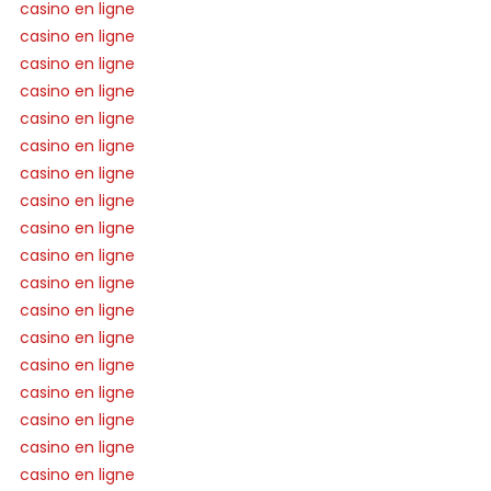
casino en ligne
casino en ligne
casino en ligne
casino en ligne
casino en ligne
casino en ligne
casino en ligne
casino en ligne
casino en ligne
casino en ligne
casino en ligne
casino en ligne
casino en ligne
casino en ligne
casino en ligne
casino en ligne
casino en ligne
casino en ligne