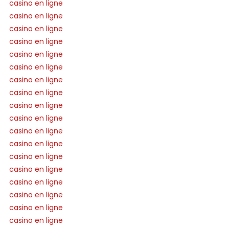
casino en ligne
casino en ligne
casino en ligne
casino en ligne
casino en ligne
casino en ligne
casino en ligne
casino en ligne
casino en ligne
casino en ligne
casino en ligne
casino en ligne
casino en ligne
casino en ligne
casino en ligne
casino en ligne
casino en ligne
casino en ligne