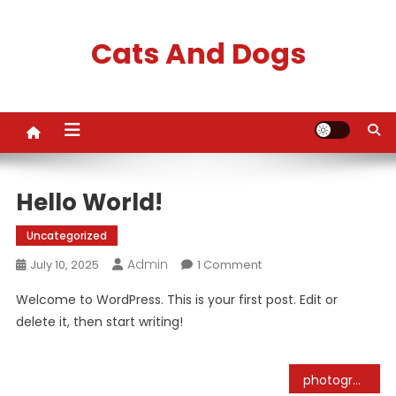
Skip to content
Cats And Dogs
Hello World!
Uncategorized
Admin
July 10, 2025
1 Comment
On Hello World!
Welcome to WordPress. This is your first post. Edit or
delete it, then start writing!
Post navigation
photographe mariage Toulouse avis