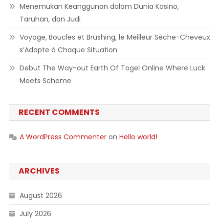
Menemukan Keanggunan dalam Dunia Kasino,
Taruhan, dan Judi
Voyage, Boucles et Brushing, le Meilleur Sèche-Cheveux
s’Adapte à Chaque Situation
Debut The Way-out Earth Of Togel Online Where Luck
Meets Scheme
RECENT COMMENTS
A WordPress Commenter
on
Hello world!
ARCHIVES
August 2026
July 2026