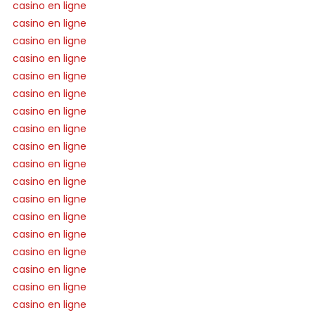
casino en ligne
casino en ligne
casino en ligne
casino en ligne
casino en ligne
casino en ligne
casino en ligne
casino en ligne
casino en ligne
casino en ligne
casino en ligne
casino en ligne
casino en ligne
casino en ligne
casino en ligne
casino en ligne
casino en ligne
casino en ligne