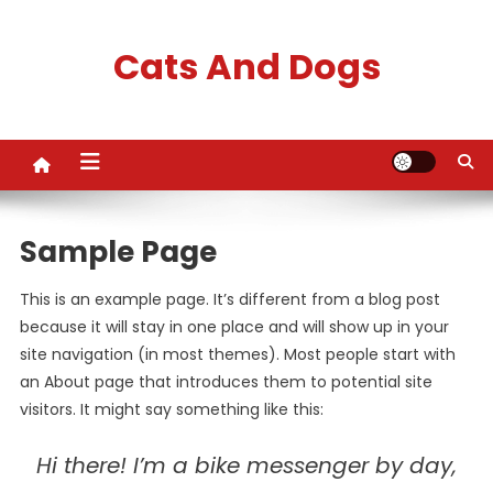
Skip to content
Cats And Dogs
Sample Page
This is an example page. It’s different from a blog post
because it will stay in one place and will show up in your
site navigation (in most themes). Most people start with
an About page that introduces them to potential site
visitors. It might say something like this:
Hi there! I’m a bike messenger by day,