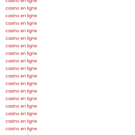
casino en ligne
casino en ligne
casino en ligne
casino en ligne
casino en ligne
casino en ligne
casino en ligne
casino en ligne
casino en ligne
casino en ligne
casino en ligne
casino en ligne
casino en ligne
casino en ligne
casino en ligne
casino en ligne
casino en ligne
casino en ligne