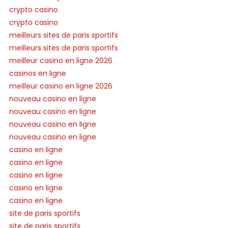
crypto casino
crypto casino
meilleurs sites de paris sportifs
meilleurs sites de paris sportifs
meilleur casino en ligne 2026
casinos en ligne
meilleur casino en ligne 2026
nouveau casino en ligne
nouveau casino en ligne
nouveau casino en ligne
nouveau casino en ligne
casino en ligne
casino en ligne
casino en ligne
casino en ligne
casino en ligne
site de paris sportifs
site de paris sportifs