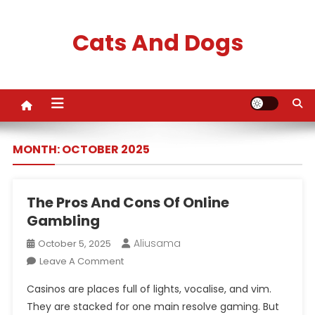
Skip to content
Cats And Dogs
MONTH:
OCTOBER 2025
The Pros And Cons Of Online
Gambling
Aliusama
October 5, 2025
Leave A Comment
On The Pros And Cons Of Online
Gambling
Casinos are places full of lights, vocalise, and vim.
They are stacked for one main resolve gaming. But