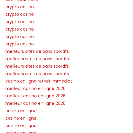
crypto casino
crypto casino
crypto casino
crypto casino
crypto casino
crypto casino
meilleurs sites de paris sportifs
meilleurs sites de paris sportifs
meilleurs sites de paris sportifs
meilleurs sites de paris sportifs
casino en ligne retrait immediat
meilleur casino en ligne 2026
meilleur casino en ligne 2026
meilleur casino en ligne 2026
casino en ligne
casino en ligne
casino en ligne