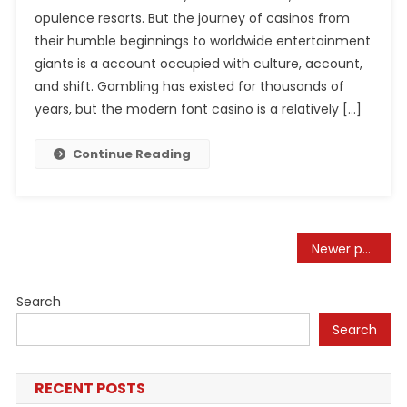
opulence resorts. But the journey of casinos from
their humble beginnings to worldwide entertainment
giants is a account occupied with culture, account,
and shift. Gambling has existed for thousands of
years, but the modern font casino is a relatively […]
Continue Reading
Posts navigation
Newer posts
Search
Search
RECENT POSTS