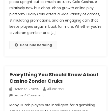
place upright out as much as Lucky Cola Casino. A
relatively new but chop-chop growth online play
platform, Lucky Cola offers a wide variety of games,
stimulating promotions, and an engaging atm that
keeps players orgasm back for more. Whether you’re
a veteran gambler or a […]
Continue Reading
Everything You Should Know About
Casino Zonder Cruks
Aliusama
October 5, 2025
Leave A Comment
On Everything You Should Know About
Casino Zonder Cruks
Many Dutch players are intelligent for a gambling