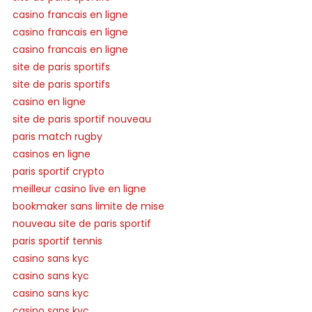
casino francais en ligne
casino francais en ligne
casino francais en ligne
site de paris sportifs
site de paris sportifs
casino en ligne
site de paris sportif nouveau
paris match rugby
casinos en ligne
paris sportif crypto
meilleur casino live en ligne
bookmaker sans limite de mise
nouveau site de paris sportif
paris sportif tennis
casino sans kyc
casino sans kyc
casino sans kyc
casino sans kyc